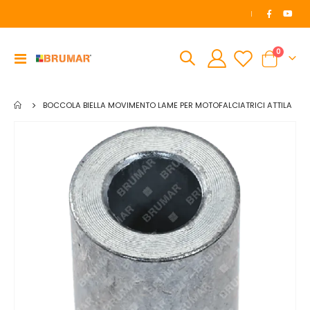
|
elemen
0
Toggle
Cart
Nav
BOCCOLA BIELLA MOVIMENTO LAME PER MOTOFALCIATRICI ATTILA
Vai
alla
fine
della
galleria
di
immagini