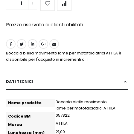
Prezzo riservato ai clienti abilitati.
Boccola biella movimento lame per motofalciatrici ATTILA è
disponibile per l'acquisto in incrementi di 1
DATI TECNICI
More
Boccola biella movimento
Nome prodotto
more
lame per motofalciatrici ATTILA
more
057822
Codice BM
Information
ATTILA
Marca
21,00
Lunghezza (mm)