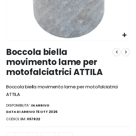
Vai
Boccola biella
all'inizio
della
movimento lame per
galleria
motofalciatrici ATTILA
di
immagini
Boccola biella movimento lame per motofalciatrici
ATTILA
DISPONIBILITA':
IN ARRIVO
DATA DI ARRIVO 15 OTT 2026
CODICE BM
057822