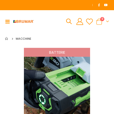
|
elemen
0
Toggle
Cart
Nav
MACCHINE
BATTERIE