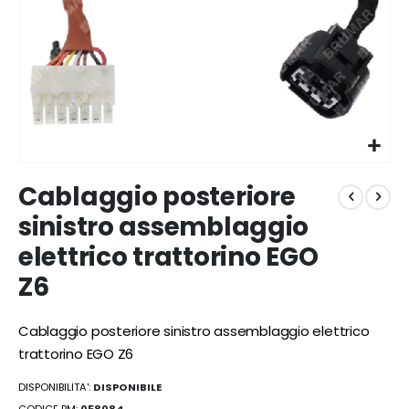
Vai
Cablaggio posteriore
all'inizio
della
sinistro assemblaggio
galleria
elettrico trattorino EGO
di
immagini
Z6
Cablaggio posteriore sinistro assemblaggio elettrico
trattorino EGO Z6
DISPONIBILITA':
DISPONIBILE