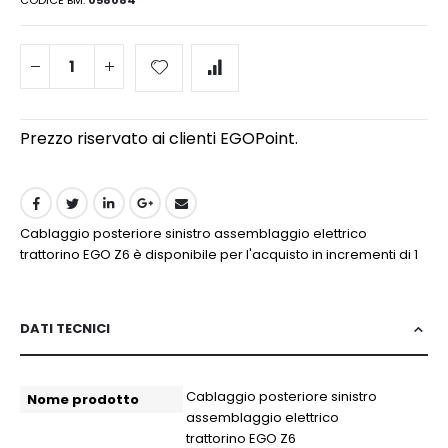
CODICE BM
058084
Prezzo riservato ai clienti EGOPoint.
Cablaggio posteriore sinistro assemblaggio elettrico
trattorino EGO Z6 è disponibile per l'acquisto in incrementi di 1
DATI TECNICI
More
Cablaggio posteriore sinistro
Nome prodotto
more
assemblaggio elettrico
more
trattorino EGO Z6