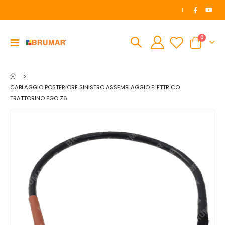
|
elemen
0
Toggle
Cart
Nav
CABLAGGIO POSTERIORE SINISTRO ASSEMBLAGGIO ELETTRICO
TRATTORINO EGO Z6
Vai
alla
fine
della
galleria
di
immagini