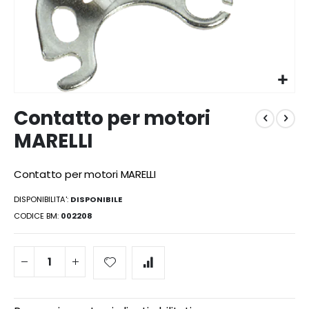
Vai
Contatto per motori
all'inizio
della
MARELLI
galleria
di
immagini
Contatto per motori MARELLI
DISPONIBILITA':
DISPONIBILE
CODICE BM
002208