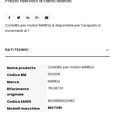
Prezzo riservato ai clienti abilitati.
Contatto per motori MARELLI è disponibile per l'acquisto in
incrementi di 1
DATI TECNICI
More
Contatto per motori MARELLI
Nome prodotto
more
002208
Codice BM
more
MARELLI
Marca
Information
710.067.01
Riferimento
originale
8033655022082
Codice EAN13
MOTORI
Modelli macchine