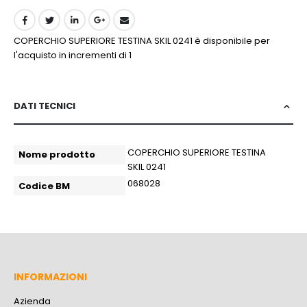
COPERCHIO SUPERIORE TESTINA SKIL 0241 è disponibile per
l'acquisto in incrementi di 1
DATI TECNICI
More
COPERCHIO SUPERIORE TESTINA
Nome prodotto
more
SKIL 0241
more
068028
Codice BM
Information
INFORMAZIONI
Azienda