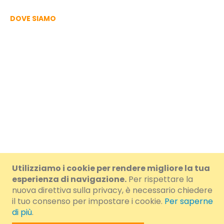
DOVE SIAMO
Utilizziamo i cookie per rendere migliore la tua
© 2024 Brumar S.r.l. a Socio Unico. - IVA/VAT/CF IT01108460054 -
esperienza di navigazione.
Per rispettare la
nuova direttiva sulla privacy, è necessario chiedere
Cap.Soc.i.v. € 100.000,00 - R.E.A.: AT-78564 - N.R.AEE
il tuo consenso per impostare i cookie.
Per saperne
di più
.
IT11030000007108 - N.R. REBAT IT11030P00002522