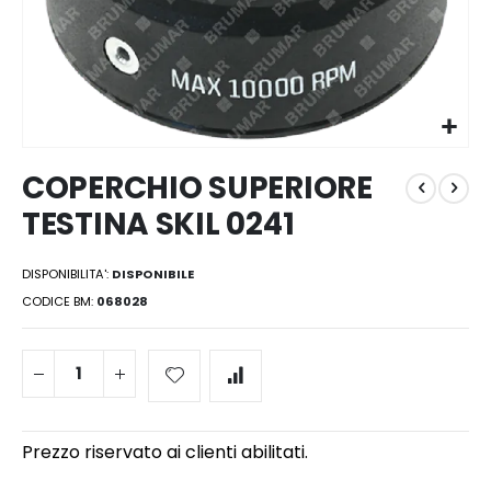
Vai
COPERCHIO SUPERIORE
all'inizio
della
TESTINA SKIL 0241
galleria
di
immagini
DISPONIBILITA':
DISPONIBILE
CODICE BM
068028
Prezzo riservato ai clienti abilitati.