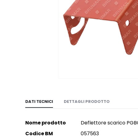
Vai
all'inizio
della
DATI TECNICI
DETTAGLI PRODOTTO
galleria
di
immagini
More
Nome prodotto
Deflettore scarico PG
more
Codice BM
057563
more