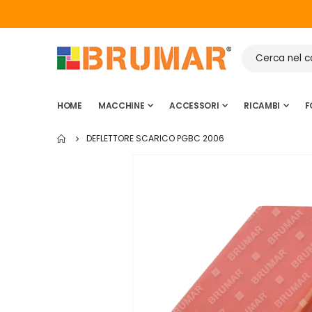
HOME
MACCHINE
ACCESSORI
RICAMBI
F
DEFLETTORE SCARICO PGBC 2006
Vai
alla
fine
della
galleria
di
immagini