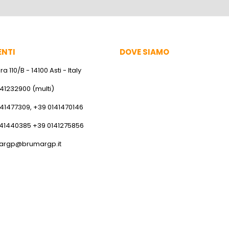
ENTI
DOVE SIAMO
a 110/B - 14100 Asti - Italy
141232900 (multi)
141477309, +39 0141470146
141440385 +39 0141275856
argp@brumargp.it