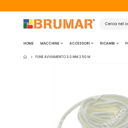
HOME
MACCHINE
ACCESSORI
RICAMBI
F
FUNE AVVIAMENTO 3.0 MM 2.50 M
Vai
alla
fine
della
galleria
di
immagini