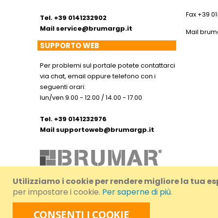
Fax +39 0
Tel. +39 0141232902
Mail
service@brumargp.it
Mail
brum
SUPPORTO WEB
Per problemi sul portale potete contattarci
via chat, email oppure telefono con i
seguenti orari:
lun/ven 9.00 - 12.00 / 14.00 - 17.00
Tel. +39 0141232976
Mail
supportoweb@brumargp.it
Utilizziamo i cookie per rendere migliore la tua e
per impostare i cookie.
Per saperne di più
.
© 2024 Brumar S.r.l. a Socio Unico. - IVA/VAT/
CONSENTI I COOKIE