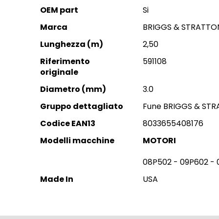
Information
OEM part
Si
Marca
BRIGGS & STRATTO
Lunghezza (m)
2,50
Riferimento
591108
originale
Diametro (mm)
3.0
Gruppo dettagliato
Fune BRIGGS & ST
Codice EAN13
8033655408176
Modelli macchine
MOTORI
08P502 - 09P602 -
Made In
USA