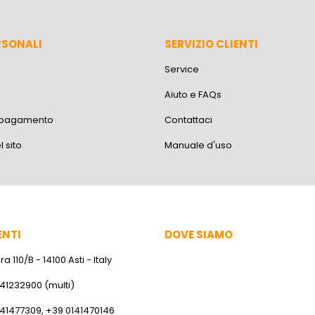
RSONALI
SERVIZIO CLIENTI
Service
Aiuto e FAQs
i pagamento
Contattaci
 sito
Manuale d'uso
ENTI
DOVE SIAMO
a 110/B - 14100 Asti - Italy
141232900 (multi)
141477309, +39 0141470146