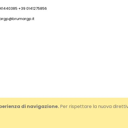
141440385 +39 0141275856
argp@brumargp.it
sperienza di navigazione.
Per rispettare la nuova diretti
CF IT01108460054 - Cap.Soc.i.v. € 100.000,00 - R.E.A.: AT-78564 - N.R.AEE 