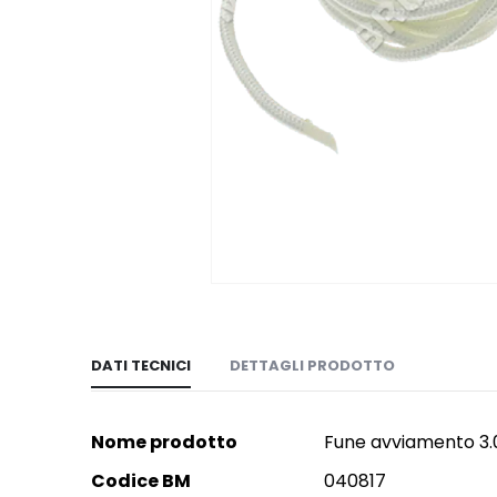
Vai
all'inizio
della
DATI TECNICI
DETTAGLI PRODOTTO
galleria
di
immagini
More
Nome prodotto
Fune avviamento 3
more
Codice BM
040817
more