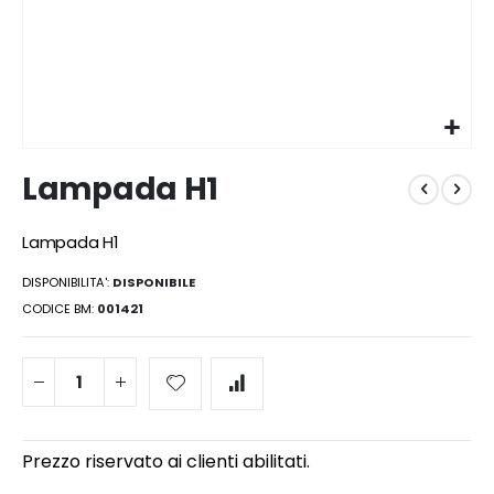
Vai
Lampada H1
all'inizio
della
galleria
Lampada H1
di
immagini
DISPONIBILITA':
DISPONIBILE
CODICE BM
001421
Prezzo riservato ai clienti abilitati.