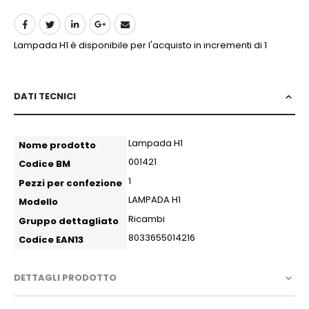
Lampada H1 è disponibile per l'acquisto in incrementi di 1
DATI TECNICI
More
Lampada H1
Nome prodotto
more
001421
Codice BM
more
1
Pezzi per confezione
Information
LAMPADA H1
Modello
Ricambi
Gruppo dettagliato
8033655014216
Codice EAN13
DETTAGLI PRODOTTO