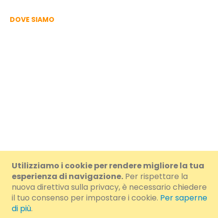
DOVE SIAMO
Utilizziamo i cookie per rendere migliore la tua
© 2024 Brumar S.r.l. a Socio Unico. - IVA/VAT/CF IT01108460054 -
esperienza di navigazione.
Per rispettare la
nuova direttiva sulla privacy, è necessario chiedere
Cap.Soc.i.v. € 100.000,00 - R.E.A.: AT-78564 - N.R.AEE
il tuo consenso per impostare i cookie.
Per saperne
di più
.
IT11030000007108 - N.R. REBAT IT11030P00002522