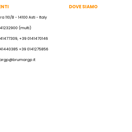
ENTI
DOVE SIAMO
a 110/B - 14100 Asti - Italy
141232900 (multi)
141477309, +39 0141470146
141440385 +39 0141275856
argp@brumargp.it