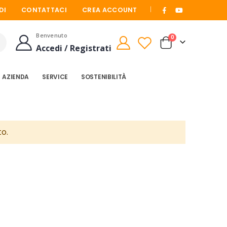
|
DI
CONTATTACI
CREA ACCOUNT
Benvenuto
elementi
0
Cart
Accedi / Registrati
Cerca
AZIENDA
SERVICE
SOSTENIBILITÀ
to.