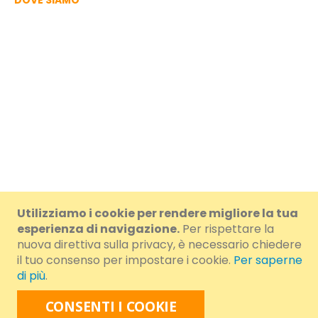
DOVE SIAMO
Utilizziamo i cookie per rendere migliore la tua
© 2024 Brumar S.r.l. a Socio Unico. - IVA/VAT/CF IT01108460054 -
esperienza di navigazione.
Per rispettare la
nuova direttiva sulla privacy, è necessario chiedere
Cap.Soc.i.v. € 100.000,00 - R.E.A.: AT-78564 - N.R.AEE
il tuo consenso per impostare i cookie.
Per saperne
di più
.
IT11030000007108 - N.R. REBAT IT11030P00002522
CONSENTI I COOKIE