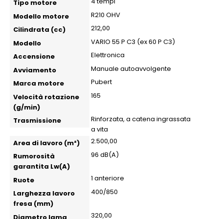
4 tempi
Tipo motore
R210 OHV
Modello motore
212,00
Cilindrata (cc)
VARIO 55 P C3 (ex 60 P C3)
Modello
Elettronica
Accensione
Manuale autoavvolgente
Avviamento
Pubert
Marca motore
165
Velocità rotazione
(g/min)
Rinforzata, a catena ingrassata
Trasmissione
a vita
2.500,00
Area di lavoro (m²)
96 dB(A)
Rumorosità
garantita Lw(A)
1 anteriore
Ruote
400/850
Larghezza lavoro
fresa (mm)
320,00
Diametro lama