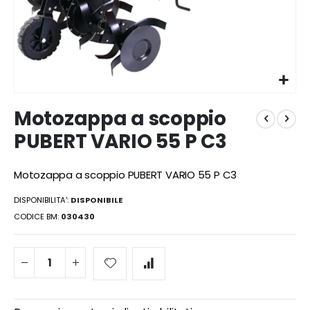
Vai
Motozappa a scoppio
all'inizio
della
PUBERT VARIO 55 P C3
galleria
di
immagini
Motozappa a scoppio PUBERT VARIO 55 P C3
DISPONIBILITA':
DISPONIBILE
CODICE BM
030430