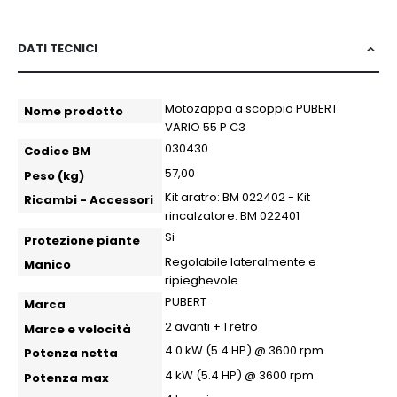
DATI TECNICI
More
Motozappa a scoppio PUBERT
Nome prodotto
more
VARIO 55 P C3
more
030430
Codice BM
Information
57,00
Peso (kg)
Kit aratro: BM 022402 - Kit
Ricambi - Accessori
rincalzatore: BM 022401
Si
Protezione piante
Regolabile lateralmente e
Manico
ripieghevole
PUBERT
Marca
2 avanti + 1 retro
Marce e velocità
4.0 kW (5.4 HP) @ 3600 rpm
Potenza netta
4 kW (5.4 HP) @ 3600 rpm
Potenza max