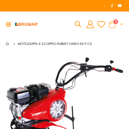
|
elemen
0
Toggle
Cart
Nav
MOTOZAPPA A SCOPPIO PUBERT VARIO 55 P C3
Vai
alla
fine
della
galleria
di
immagini