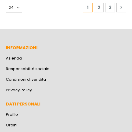
Pagina
Attualmente stai l
Pagina
Pagina
Pag
Pro
1
2
3
INFORMAZIONI
Azienda
Responsabilità sociale
Condizioni di vendita
Privacy Policy
DATI PERSONALI
Profilo
Ordini