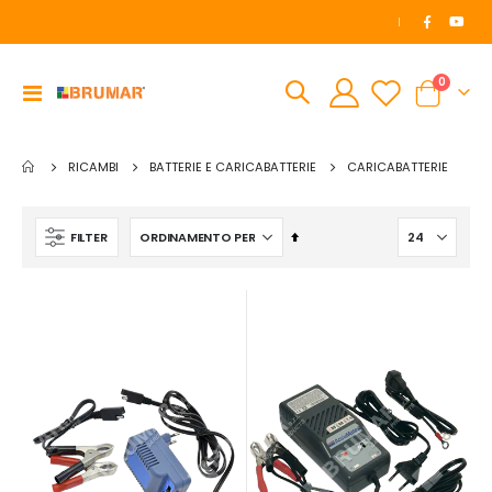
|
elemen
0
Toggle
Cart
Nav
RICAMBI
BATTERIE E CARICABATTERIE
CARICABATTERIE
Imposta
FILTER
la
direzione
decrescente