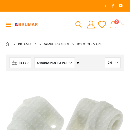
|
elemen
0
Toggle
Cart
Nav
RICAMBI
RICAMBI SPECIFICI
BOCCOLE VARIE
Imposta
FILTER
la
direzione
decrescente