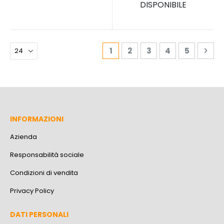
DISPONIBILE
Pagina
Attualmente stai leggendo 
Pagina
Pagina
Pagina
Pagina
Pag
Pro
1
2
3
4
5
INFORMAZIONI
Azienda
Responsabilità sociale
Condizioni di vendita
Privacy Policy
DATI PERSONALI