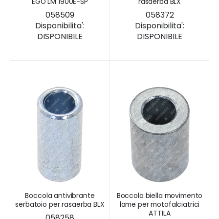
EGO LM 1900E-SP
rasaerba BLX
058509
058372
Disponibilita':
Disponibilita':
DISPONIBILE
DISPONIBILE
Boccola antivibrante
Boccola biella movimento
serbatoio per rasaerba BLX
lame per motofalciatrici
ATTILA
058258