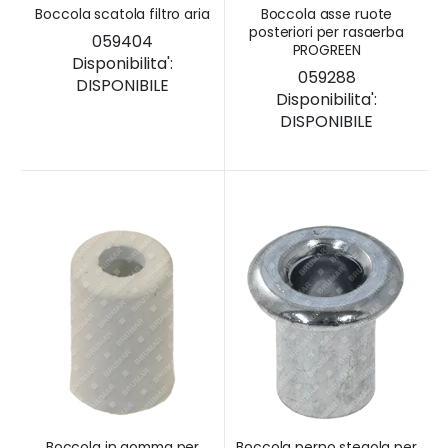
Boccola scatola filtro aria
Boccola asse ruote
posteriori per rasaerba
059404
PROGREEN
Disponibilita':
059288
DISPONIBILE
Disponibilita':
DISPONIBILE
Boccola in gomma per
Boccola perno stegola per