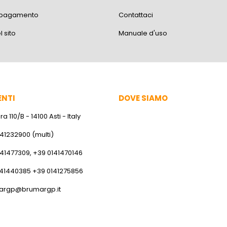
i pagamento
Contattaci
 sito
Manuale d'uso
ENTI
DOVE SIAMO
a 110/B - 14100 Asti - Italy
141232900 (multi)
141477309, +39 0141470146
141440385 +39 0141275856
argp@brumargp.it