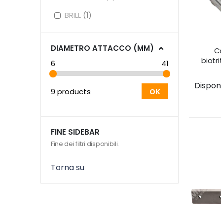
BRILL
1
DIAMETRO ATTACCO (MM)
C
biotr
6
41
Disponib
9 products
OK
FINE SIDEBAR
Fine dei filtri disponibili.
Torna su