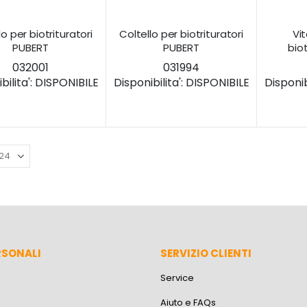
lo per biotrituratori
Coltello per biotrituratori
Vit
PUBERT
PUBERT
bio
032001
031994
ilita':
DISPONIBILE
Disponibilita':
DISPONIBILE
Disponibi
RSONALI
SERVIZIO CLIENTI
Service
Aiuto e FAQs