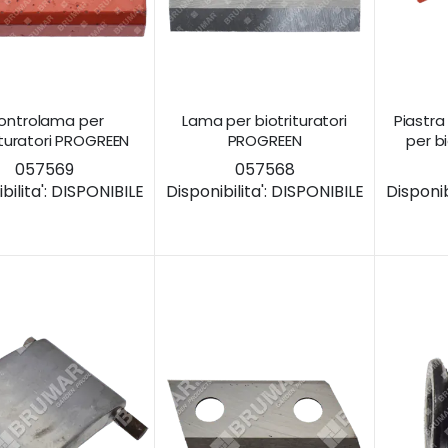
ontrolama per
Lama per biotrituratori
Piastr
ituratori PROGREEN
PROGREEN
per b
057569
057568
ilita':
DISPONIBILE
Disponibilita':
DISPONIBILE
Disponibi