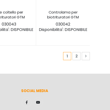
e coltello per
Controlama per
trituratori GTM
biotrituratori GTM
030043
030042
lita':
DISPONIBILE
Disponibilita':
DISPONIBILE
Pagina
Attualmente stai leg
Pagina
Pagina
Prossimo
1
2
SOCIAL MEDIA