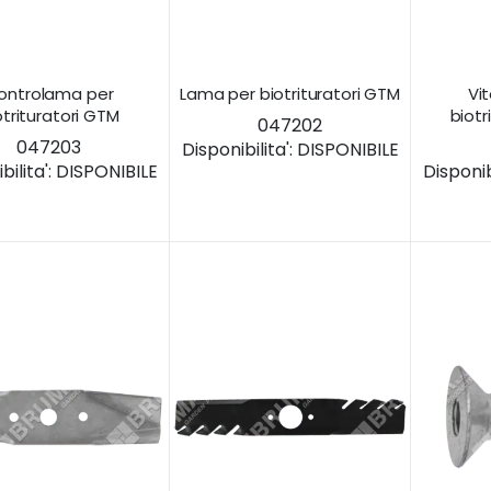
ontrolama per
Lama per biotrituratori GTM
Vit
otrituratori GTM
biotr
047202
047203
Disponibilita':
DISPONIBILE
ilita':
DISPONIBILE
Disponibi