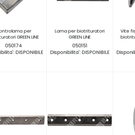
ontrolama per
Lama per biotrituratori
Vite f
ituratori GREEN LINE
GREEN LINE
biotrit
050174
050151
ilita':
DISPONIBILE
Disponibilita':
DISPONIBILE
Disponibi