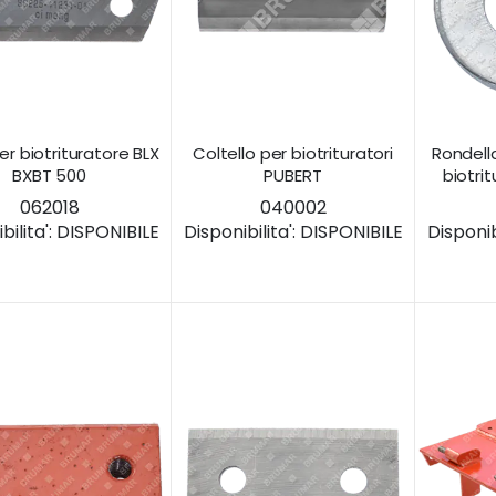
r biotrituratore BLX
Coltello per biotrituratori
Rondell
BXBT 500
PUBERT
biotri
062018
040002
ilita':
DISPONIBILE
Disponibilita':
DISPONIBILE
Disponibi