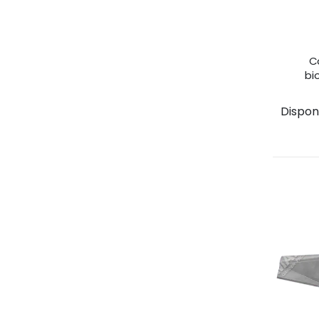
C
bi
Disponib