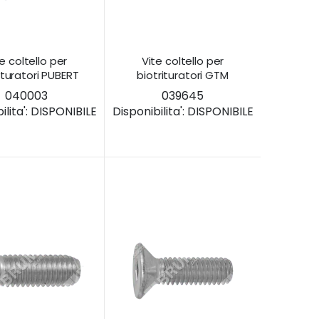
e coltello per
Vite coltello per
ituratori PUBERT
biotrituratori GTM
040003
039645
lita':
DISPONIBILE
Disponibilita':
DISPONIBILE