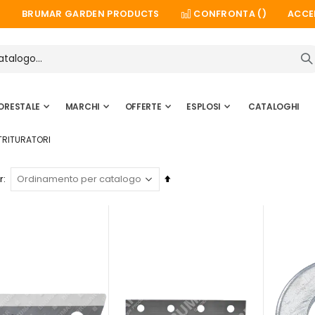
BRUMAR GARDEN PRODUCTS
CONFRONTA (
)
ACCE
ORESTALE
MARCHI
OFFERTE
ESPLOSI
CATALOGHI
OTRITURATORI
Imposta
r
la
direzione
decrescente