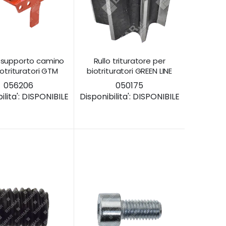
a supporto camino
Rullo trituratore per
iotrituratori GTM
biotrituratori GREEN LINE
056206
050175
lita':
DISPONIBILE
Disponibilita':
DISPONIBILE