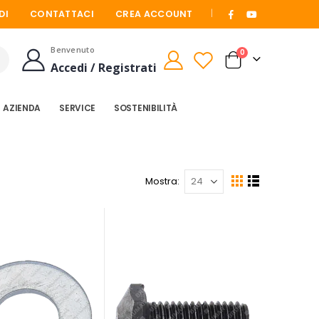
|
DI
CONTATTACI
CREA ACCOUNT
Benvenuto
elementi
0
Cart
Accedi / Registrati
Cerca
AZIENDA
SERVICE
SOSTENIBILITÀ
Mostra
Mostra
Griglia
Lista
come