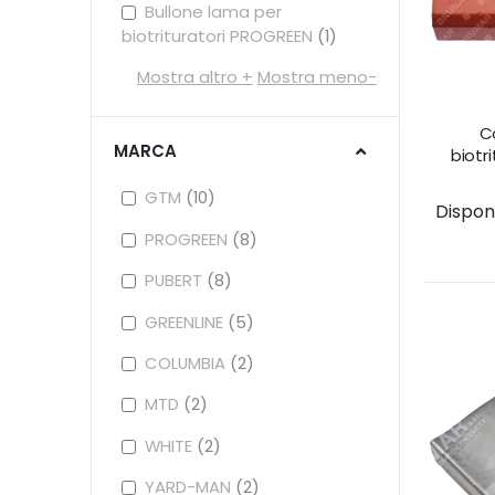
Bullone lama per
biotrituratori PROGREEN
1
Mostra altro
Mostra meno
C
MARCA
biotr
GTM
10
Disponib
PROGREEN
8
PUBERT
8
GREENLINE
5
COLUMBIA
2
MTD
2
WHITE
2
YARD-MAN
2