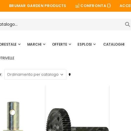
BRUMAR GARDEN PRODUCTS
CONFRONTA (
)
ACCE
ORESTALE
MARCHI
OFFERTE
ESPLOSI
CATALOGHI
TRIVELLE
Imposta
r
la
direzione
decrescente