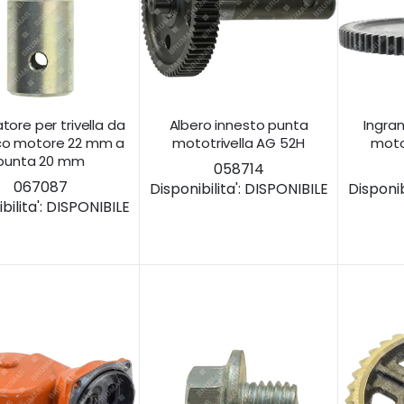
tore per trivella da
Albero innesto punta
Ingra
co motore 22 mm a
mototrivella AG 52H
moto
punta 20 mm
058714
067087
Disponibilita':
DISPONIBILE
Disponibi
ilita':
DISPONIBILE