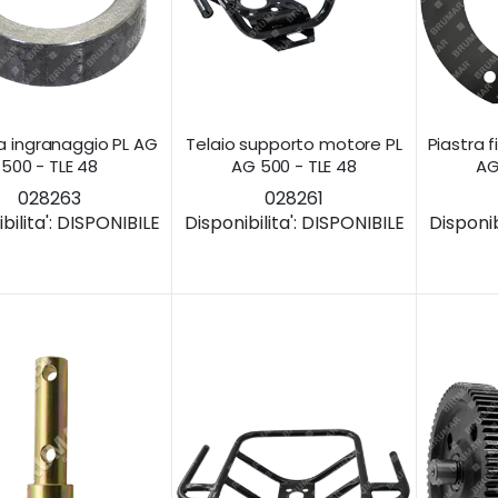
a ingranaggio PL AG
Telaio supporto motore PL
Piastra 
500 - TLE 48
AG 500 - TLE 48
AG
028263
028261
ilita':
DISPONIBILE
Disponibilita':
DISPONIBILE
Disponibi