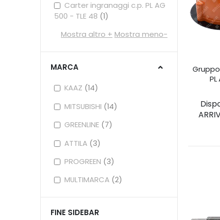
Carter ingranaggi c.p. PL AG
500 - TLE 48
1
Mostra altro
Mostra meno
MARCA
Gruppo
PL
KAAZ
14
Dispo
MITSUBISHI
14
ARRIV
GREENLINE
7
ATTILA
3
PROGREEN
3
MULTIMARCA
2
FINE SIDEBAR