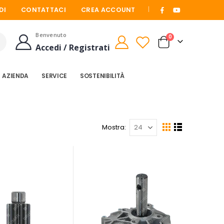
|
DI
CONTATTACI
CREA ACCOUNT
Benvenuto
elementi
0
Cart
Accedi / Registrati
Cerca
AZIENDA
SERVICE
SOSTENIBILITÀ
Mostra
Mostra
Griglia
Lista
come