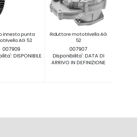
o innesto punta
Riduttore mototrivella AG
trivella AG 52
52
007909
007907
lita':
DISPONIBILE
Disponibilita':
DATA DI
ARRIVO IN DEFINIZIONE