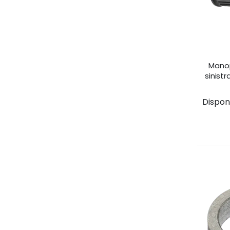
Mano
sinistr
Disponib