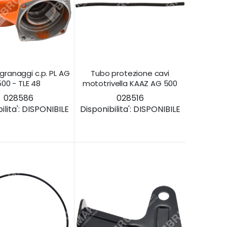
ngranaggi c.p. PL AG
Tubo protezione cavi
500 - TLE 48
mototrivella KAAZ AG 500
028586
028516
lita':
DISPONIBILE
Disponibilita':
DISPONIBILE