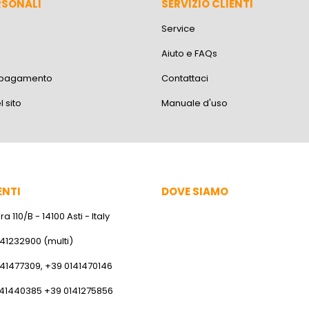
RSONALI
SERVIZIO CLIENTI
Service
Aiuto e FAQs
i pagamento
Contattaci
 sito
Manuale d'uso
ENTI
DOVE SIAMO
a 110/B - 14100 Asti - Italy
141232900 (multi)
141477309, +39 0141470146
141440385 +39 0141275856