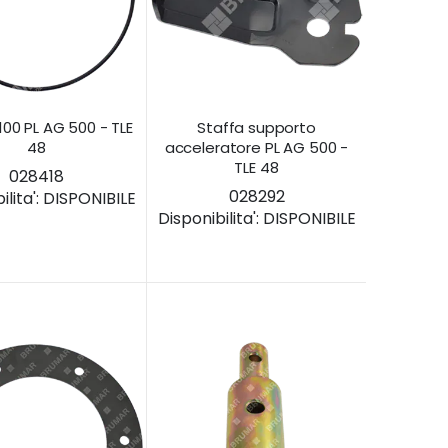
100 PL AG 500 - TLE
Staffa supporto
48
acceleratore PL AG 500 -
TLE 48
028418
028292
lita':
DISPONIBILE
Disponibilita':
DISPONIBILE