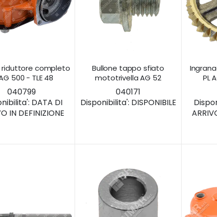
 riduttore completo
Bullone tappo sfiato
Ingrana
 AG 500 - TLE 48
mototrivella AG 52
PL 
040799
040171
nibilita':
DATA DI
Disponibilita':
DISPONIBILE
Disponi
O IN DEFINIZIONE
ARRIVO