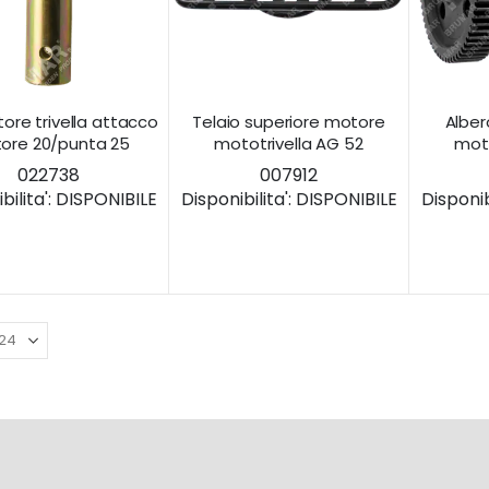
ore trivella attacco
Telaio superiore motore
Alber
ore 20/punta 25
mototrivella AG 52
moto
022738
007912
ilita':
DISPONIBILE
Disponibilita':
DISPONIBILE
Disponibi