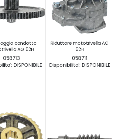
naggio condotto
Riduttore mototrivella AG
trivella AG 52H
52H
058713
058711
lita':
DISPONIBILE
Disponibilita':
DISPONIBILE