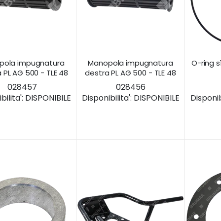
pola impugnatura
Manopola impugnatura
O-ring s
a PL AG 500 - TLE 48
destra PL AG 500 - TLE 48
028457
028456
ilita':
DISPONIBILE
Disponibilita':
DISPONIBILE
Disponibi