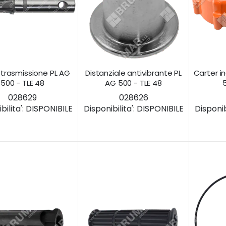
 trasmissione PL AG
Distanziale antivibrante PL
Carter i
500 - TLE 48
AG 500 - TLE 48
028629
028626
ilita':
DISPONIBILE
Disponibilita':
DISPONIBILE
Disponibi