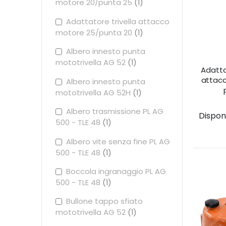
motore 20/punta 25
1
Adattatore trivella attacco
motore 25/punta 20
1
Albero innesto punta
mototrivella AG 52
1
Adatta
attac
Albero innesto punta
mototrivella AG 52H
1
Albero trasmissione PL AG
Disponib
500 - TLE 48
1
Albero vite senza fine PL AG
500 - TLE 48
1
Boccola ingranaggio PL AG
500 - TLE 48
1
Bullone tappo sfiato
mototrivella AG 52
1