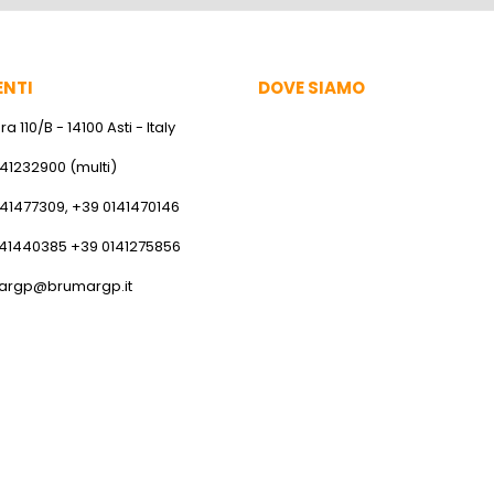
ENTI
DOVE SIAMO
a 110/B - 14100 Asti - Italy
141232900 (multi)
141477309, +39 0141470146
141440385 +39 0141275856
argp@brumargp.it