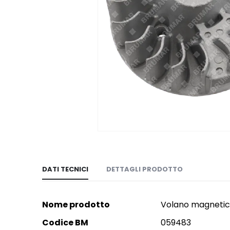
Vai
all'inizio
della
DATI TECNICI
DETTAGLI PRODOTTO
galleria
di
immagini
More
Nome prodotto
Volano magnetic
more
Codice BM
059483
more