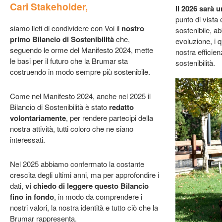
Cari Stakeholder,
Il 2026 sarà u
punto di vista
siamo lieti di condividere con Voi il
nostro
sostenibile, ab
primo Bilancio di Sostenibilità
che,
evoluzione, i q
seguendo le orme del Manifesto 2024, mette
nostra efficienz
le basi per il futuro che la Brumar sta
sostenibilità.
costruendo in modo sempre più sostenibile.
Come nel Manifesto 2024, anche nel 2025 il
Bilancio di Sostenibilità è stato
redatto
volontariamente
, per rendere partecipi della
nostra attività, tutti coloro che ne siano
interessati.
Nel 2025 abbiamo confermato la costante
crescita degli ultimi anni, ma per approfondire i
dati,
vi chiedo di leggere questo Bilancio
fino in fondo
, in modo da comprendere i
nostri valori, la nostra identità e tutto ciò che la
Brumar rappresenta.