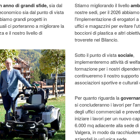
n anno di grandi sfide,
sia dal
Stiamo migliorando il livello
amb
 economico sia dal punto di vista
nostre sedi, per il 2026 abbiam
biamo grandi progetti in
l'implementazione di erogatori a 
uali ci porteranno a migliorare la
uffici e magazzini per evitare l'ut
a e il nostro livello di
boccioni di plastica e altri obietti
troverete nel Bilancio.
Sotto il punto di vista
sociale
,
implementeremo attività di welfa
formazione per i nostri dipendent
continueremo il nostro supporto 
associazioni sportive e culturali d
Per quanto riguarda la
governa
si concluderanno i lavori per l'
degli uffici commerciali e preve
iniziare i lavori per un nuovo c
6.000 mq adiacente alla sede di 
Valgera, in modo da racchiudere t
aziendali in un'unica sede.