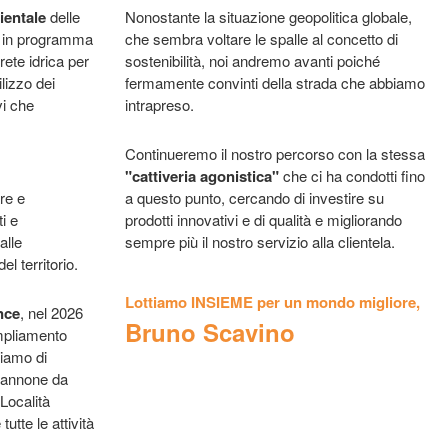
ientale
delle
Nonostante la situazione geopolitica globale,
o in programma
che sembra voltare le spalle al concetto di
rete idrica per
sostenibilità, noi andremo avanti poiché
ilizzo dei
fermamente convinti della strada che abbiamo
vi che
intrapreso.
Continueremo il nostro percorso con la stessa
"cattiveria agonistica"
che ci ha condotti fino
re e
a questo punto, cercando di investire su
i e
prodotti innovativi e di qualità e migliorando
alle
sempre più il nostro servizio alla clientela.
el territorio.
Lottiamo INSIEME per un mondo migliore,
nce
, nel 2026
Bruno Scavino
ampliamento
diamo di
apannone da
Località
utte le attività