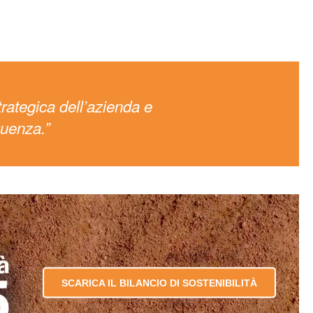
rategica dell’azienda e
guenza.”
SCARICA IL BILANCIO DI SOSTENIBILITÀ