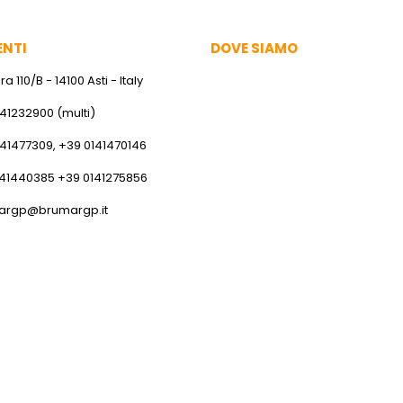
ENTI
DOVE SIAMO
a 110/B - 14100 Asti - Italy
141232900 (multi)
141477309, +39 0141470146
141440385 +39 0141275856
argp@brumargp.it