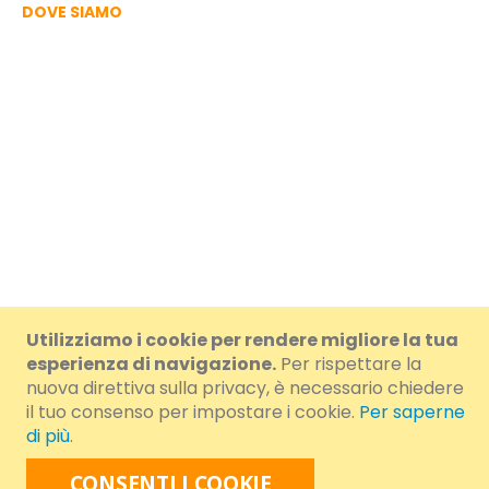
DOVE SIAMO
Utilizziamo i cookie per rendere migliore la tua
© 2024 Brumar S.r.l. a Socio Unico. - IVA/VAT/CF IT01108460054 -
esperienza di navigazione.
Per rispettare la
nuova direttiva sulla privacy, è necessario chiedere
Cap.Soc.i.v. € 100.000,00 - R.E.A.: AT-78564 - N.R.AEE
il tuo consenso per impostare i cookie.
Per saperne
di più
.
IT11030000007108 - N.R. REBAT IT11030P00002522
CONSENTI I COOKIE